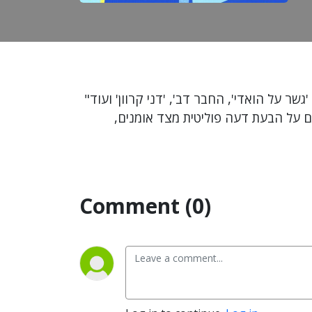
"סרט דוקומנטרי יכול גם לשנות את המציאות, לא רק לתעד אותה" מעיד ברק הימן. האיש מאחורי הסרטים: 'גשר על הואדי', החבר דב', 'דני קרוון' ועוד
גם על הבעת דעה פוליטית מצד אומנים,
Comment (0)