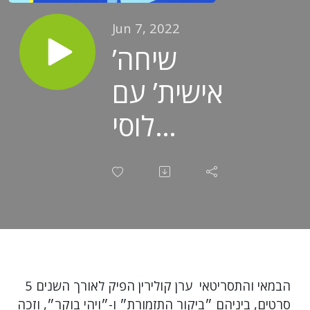
Jun 7, 2022
’שיחה
אישית’ עם
לוסי
אהריש
7/6/22:
הבמאי
והתסריטאי
ערן קולירין
הבמאי והתסריטאי ערן קולירין הפיק לאורך השנים 5
סרטים, ביניהם ״ביקור התזמורת״ ו-״ויהי בוקר״, וזכה